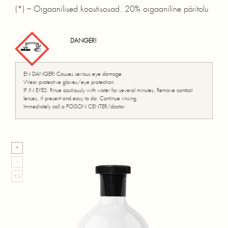
(*) – Orgaanilised koostisosad. 20% orgaaniline päritolu
DANGER!
EN DANGER! Causes serious eye damage.
Wear protective gloves/eye protection.
IF IN EYES: Rinse cautiously with water for several minutes. Remove contact
lenses, if present and easy to do. Continue rinsing.
Immediately call a POISON CENTER/doctor.