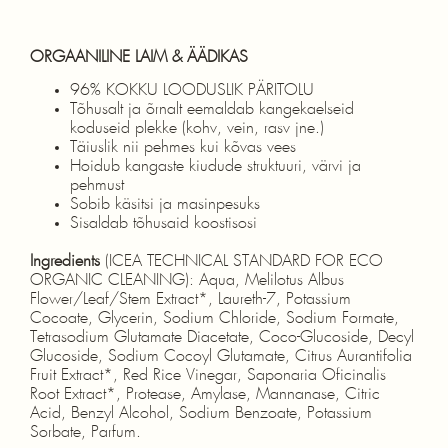
ORGAANILINE LAIM & ÄÄDIKAS
96% KOKKU LOODUSLIK PÄRITOLU
Tõhusalt ja õrnalt eemaldab kangekaelseid
koduseid plekke (kohv, vein, rasv jne.)
Täiuslik nii pehmes kui kõvas vees
Hoidub kangaste kiudude struktuuri, värvi ja
pehmust
Sobib käsitsi ja masinpesuks
Sisaldab tõhusaid koostisosi
Ingredients
(ICEA TECHNICAL STANDARD FOR ECO
ORGANIC CLEANING): Aqua, Melilotus Albus
Flower/Leaf/Stem Extract*, Laureth-7, Potassium
Cocoate, Glycerin, Sodium Chloride, Sodium Formate,
Tetrasodium Glutamate Diacetate, Coco-Glucoside, Decyl
Glucoside, Sodium Cocoyl Glutamate, Citrus Aurantifolia
Fruit Extract*, Red Rice Vinegar, Saponaria Oficinalis
Root Extract*, Protease, Amylase, Mannanase, Citric
Acid, Benzyl Alcohol, Sodium Benzoate, Potassium
Sorbate, Parfum.