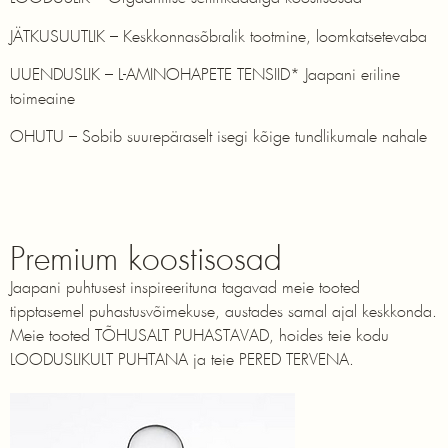
JÄTKUSUUTLIK – Keskkonnasõbralik tootmine, loomkatsetevaba
UUENDUSLIK – L-AMINOHAPETE TENSIID* Jaapani eriline
toimeaine
OHUTU – Sobib suurepäraselt isegi kõige tundlikumale nahale
Premium koostisosad
Jaapani puhtusest inspireerituna tagavad meie tooted
tipptasemel puhastusvõimekuse, austades samal ajal keskkonda.
Meie tooted TÕHUSALT PUHASTAVAD, hoides teie kodu
LOODUSLIKULT PUHTANA ja teie PERED TERVENA.