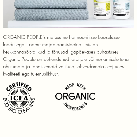
ORGANIC PEOPLE’s me usume harmoonilisse kooselusse
loodusega. Loome majapidamistooted, mis on
keskkonnasõbralikud ja tõhusad igapäevases puhastuses.
Organic People on pühendunud tarbijate võimestamisele teha
ohutumaid ja rohelisemaid valikuid, ohverdamata seejuures
kvaliteeti ega tulemuslikkust.