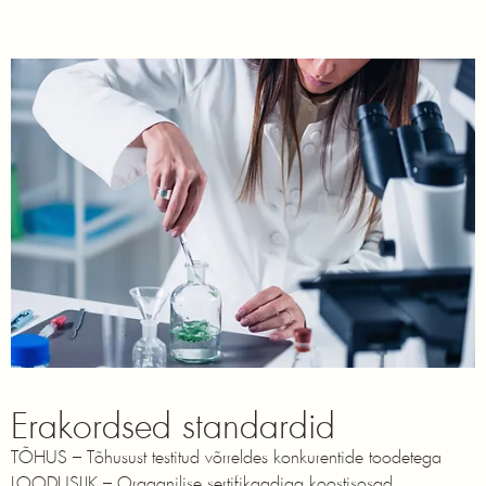
Erakordsed standardid
TÕHUS – Tõhusust testitud võrreldes konkurentide toodetega
LOODUSLIK – Orgaanilise sertifikaadiga koostisosad