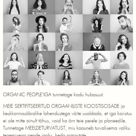
ORGANIC PEOPLE’IGA tunnetage kodu hubasust.
MEIE SERTIFITSEERITUD ORGAANILISTE KOOSTISOSADE ja
keskkonnasõbralike lahendustega võite usaldada, et iga koristus
ei ole mitte ainult tõhus, vaid ka õrn teie perele ja planeedile.
Tunnetage MEELDETURVATUST, mis kaasneb turvalisema valiku
tegemisega nende jaoks, keda armastate.